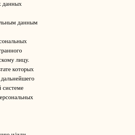
х данных
альным данным
рсональных
транного
скому лицу.
тате которых
 дальнейшего
й системе
персональных
цию и/или