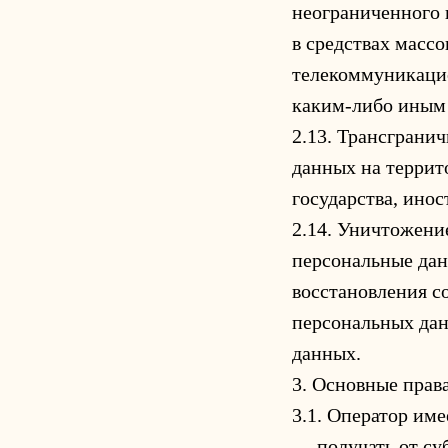
неограниченного 
в средствах масс
телекоммуникацио
каким-либо иным
2.13. Трансграни
данных на террит
государства, ино
2.14. Уничтожени
персональные дан
восстановления с
персональных да
данных.
3. Основные прав
3.1. Оператор име
— получать от су