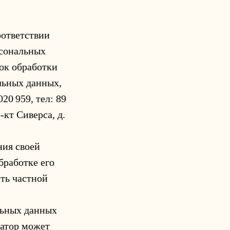
оответствии
рсональных
ок обработки
льных данных,
20 959, тел: 89
-кт Сиверса, д.
ния своей
бработке его
ть частной
льных данных
ратор может