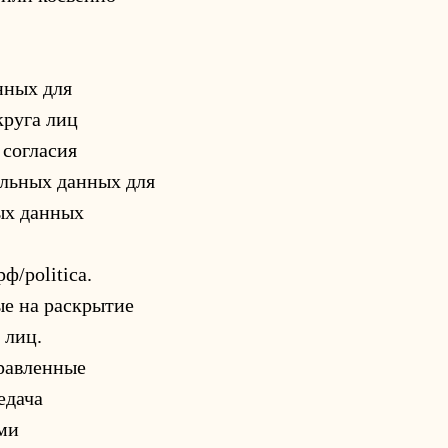
нных для
круга лиц
 согласия
альных данных для
ых данных
ф/politica.
ые на раскрытие
 лиц.
равленные
едача
ми