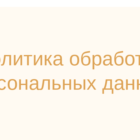
литика обработк
ональных данн