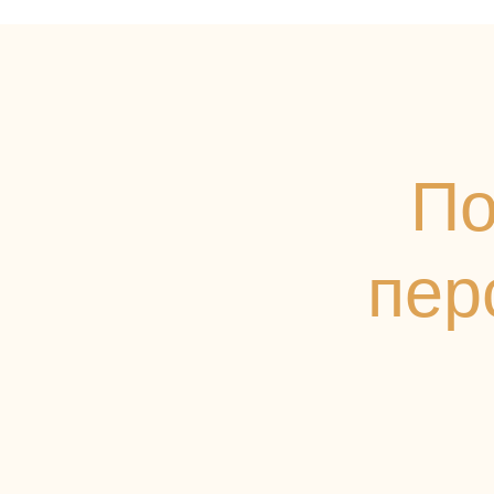
По
перс