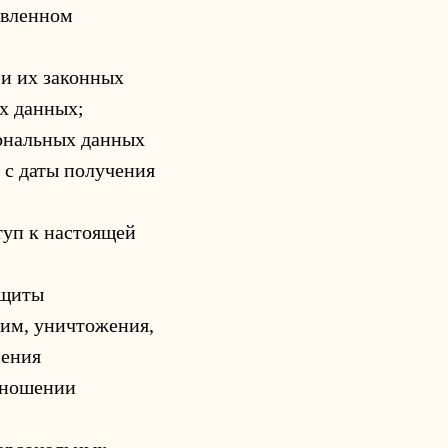
овленном
 и их законных
ых данных;
сональных данных
 с даты получения
туп к настоящей
ащиты
ним, уничтожения,
нения
тношении