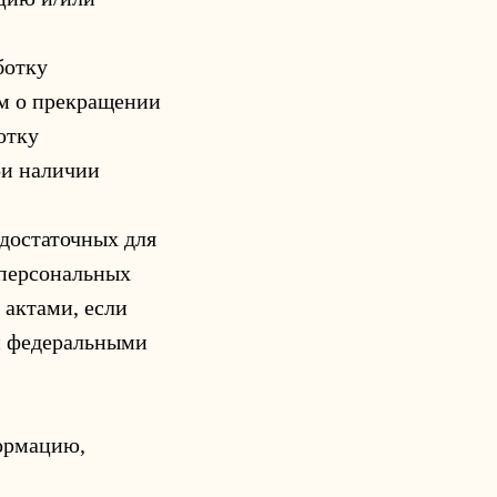
ботку
ем о прекращении
отку
ри наличии
 достаточных для
 персональных
актами, если
и федеральными
формацию,