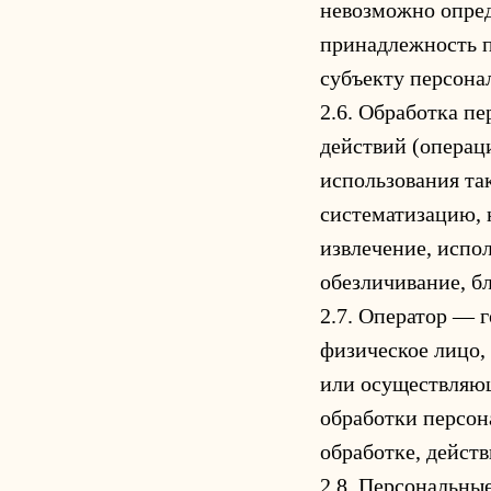
невозможно опре
принадлежность 
субъекту персона
2.6. Обработка п
действий (операц
использования та
систематизацию, 
извлечение, испол
обезличивание, б
2.7. Оператор — 
физическое лицо,
или осуществляющ
обработки персон
обработке, дейст
2.8. Персональны