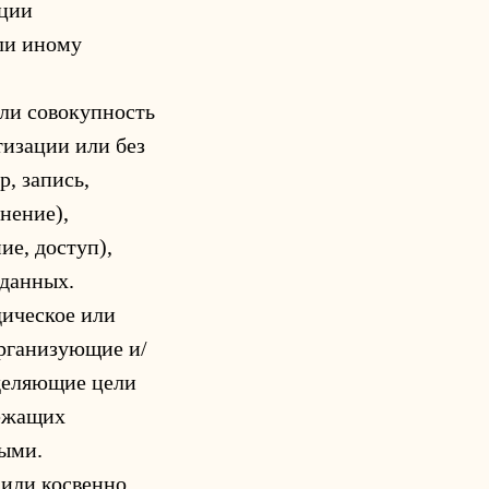
ации
ли иному
или совокупность
тизации или без
, запись,
нение),
ие, доступ),
 данных.
дическое или
организующие и/
деляющие цели
лежащих
ными.
 или косвенно